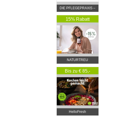
DIE PFLEGEPRAXIS –
by DGKP Katharina
Fister
15% Rabatt
NATURTREU
Bis zu € 85,-
Rabatt
HelloFresh