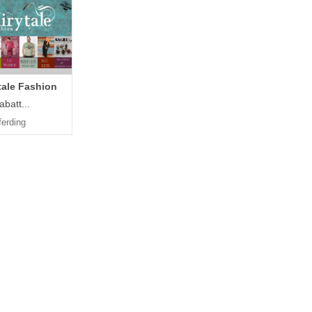
tale Fashion
batt...
ferding