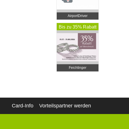
AirportDriver
Bis zu 35% Rabatt
Feichtinger
Schmuckhandel
Zentrale
Card-Info
Vorteilspartner werden