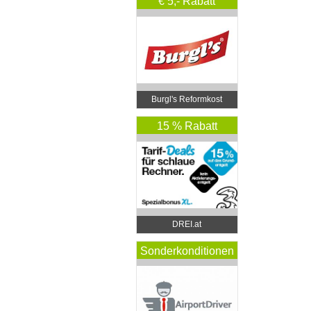
€ 5,- Rabatt
Burgl's Reformkost
15 % Rabatt
DREI.at
Sonderkonditionen