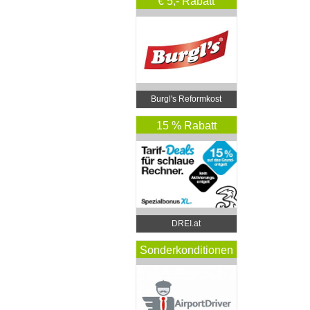
€ 5,- Rabatt
Burgl's Reformkost
15 % Rabatt
DREI.at
Sonderkonditionen