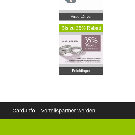
AirportDriver
Bis zu 35% Rabatt
Feichtinger
Schmuckhandel
Zentrale
Card-Info
Vorteilspartner werden