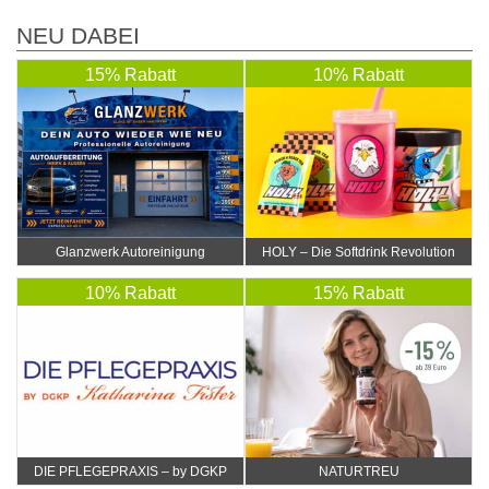
NEU DABEI
15% Rabatt
10% Rabatt
Glanzwerk Autoreinigung
HOLY – Die Softdrink Revolution
10% Rabatt
15% Rabatt
DIE PFLEGEPRAXIS – by DGKP
NATURTREU