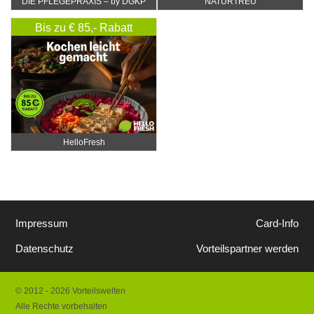
DIE PFLEGEPRAXIS – by DGKP
NATURTREU
Katharina Fister
Bis zu € 85,- Rabatt
HelloFresh
Impressum
Card-Info
Datenschutz
Vorteilspartner werden
© 2012 - 2026 Vorteilswelten
Alle Rechte vorbehalten