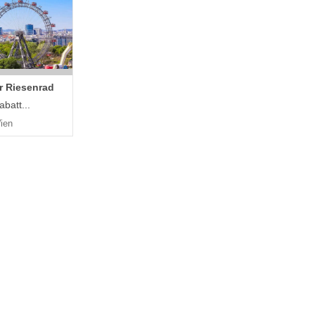
r Riesenrad
batt...
ien