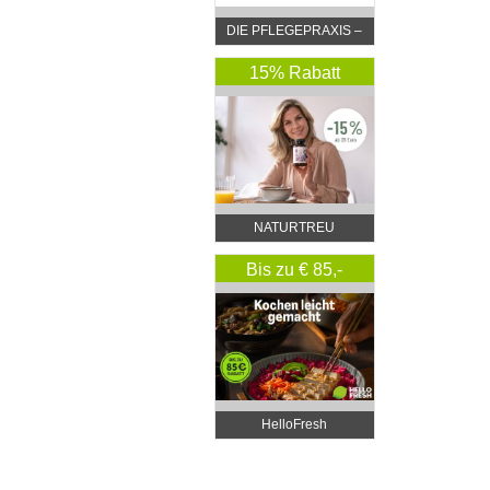
DIE PFLEGEPRAXIS –
by DGKP Katharina
Fister
15% Rabatt
NATURTREU
Bis zu € 85,-
Rabatt
HelloFresh