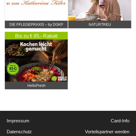
DIE PFLEGEPRAXIS – by DGKP
NATURTREU
Katharina Fister
Bis zu € 85,- Rabatt
HelloFresh
Impressum
Card-Info
Datenschutz
Vorteilspartner werden