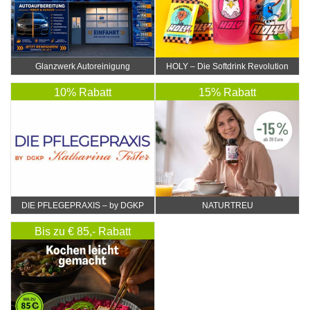
Glanzwerk Autoreinigung
HOLY – Die Softdrink Revolution
10% Rabatt
15% Rabatt
DIE PFLEGEPRAXIS – by DGKP
NATURTREU
Katharina Fister
Bis zu € 85,- Rabatt