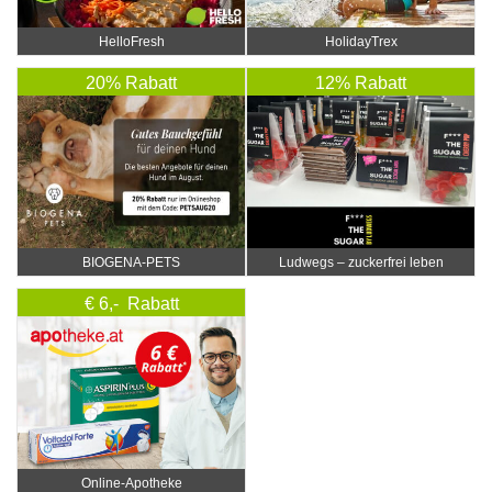
HelloFresh
HolidayTrex
20% Rabatt
12% Rabatt
BIOGENA-PETS
Ludwegs – zuckerfrei leben
€ 6,- Rabatt
Online‑Apotheke