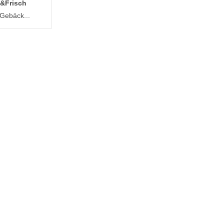
&Frisch
 Gebäck...