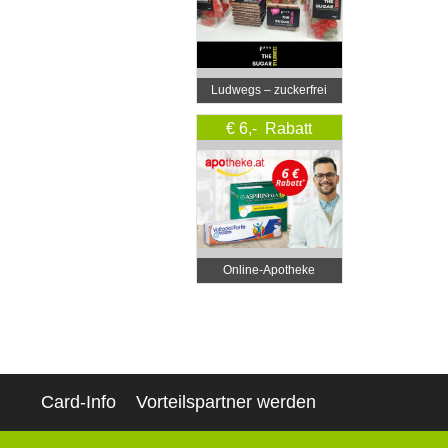
Ludwegs – zuckerfrei
leben
€ 6,- Rabatt
Online‑Apotheke
Card-Info
Vorteilspartner werden