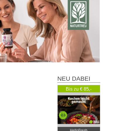
NEU DABEI
Bis zu € 85,-
Rabatt
HelloFresh