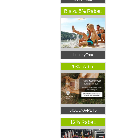
Bis zu 5% Rabatt
HolidayTrex
20% Rabatt
BIOGENA-PETS
12% Rabatt