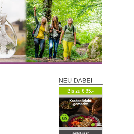
NEU DABEI
Bis zu € 85,-
Rabatt
HelloFresh