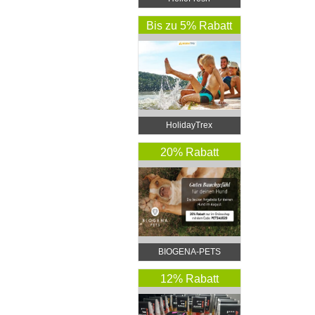
Bis zu 5% Rabatt
HolidayTrex
20% Rabatt
BIOGENA-PETS
12% Rabatt