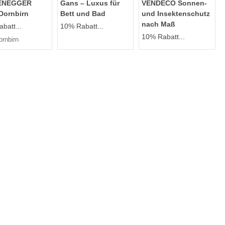
ENEGGER
Gans – Luxus für
VENDECO Sonnen-
Dornbirn
Bett und Bad
und Insektenschutz
nach Maß
batt...
10% Rabatt...
10% Rabatt...
ornbirn