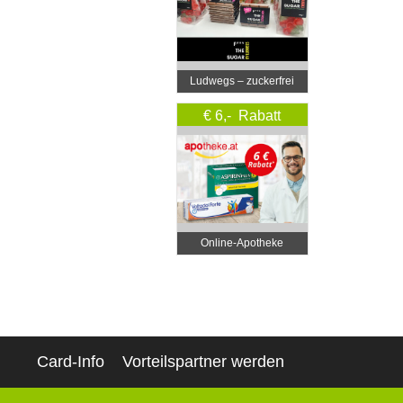
Ludwegs – zuckerfrei
leben
€ 6,- Rabatt
Online‑Apotheke
Card-Info
Vorteilspartner werden