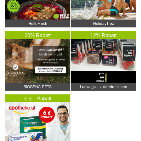
HelloFresh
HolidayTrex
20% Rabatt
12% Rabatt
BIOGENA-PETS
Ludwegs – zuckerfrei leben
€ 6,- Rabatt