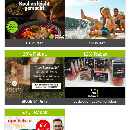
HelloFresh
HolidayTrex
20% Rabatt
12% Rabatt
BIOGENA-PETS
Ludwegs – zuckerfrei leben
€ 6,- Rabatt