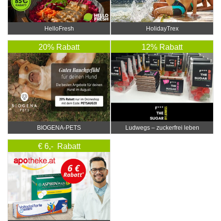
HelloFresh
HolidayTrex
20% Rabatt
12% Rabatt
BIOGENA-PETS
Ludwegs – zuckerfrei leben
€ 6,- Rabatt